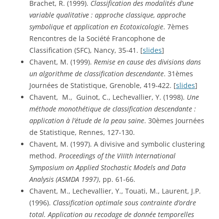
Brachet, R. (1999). 
Classification des modalités d’une 
variable qualitative : approche classique, approche 
symbolique et application en Ecotoxicologie
. 7èmes 
Rencontres de la Société Francophone de 
Classification (SFC), Nancy, 35-41. [
slides
]
Chavent, M. (1999). 
Remise en cause des divisions dans 
un algorithme de classification descendante
. 31èmes 
Journées de Statistique, Grenoble, 419-422. [
slides
]
Chavent,  M.,  Guinot, C., Lechevallier, Y. (1998). 
Une 
méthode monothétique de classification descendante : 
application à l’étude de la peau saine
. 30èmes Journées 
de Statistique, Rennes, 127-130.
Chavent, M. (1997). A divisive and symbolic clustering 
method. 
Proceedings of the VIIIth International 
Symposium on Applied Stochastic Models and Data 
Analysis (ASMDA 1997)
, pp. 61-66.
Chavent, M., Lechevallier, Y., Touati, M., Laurent, J.P. 
(1996). 
Classification optimale sous contrainte d’ordre 
total. Application au recodage de donnée temporelles 