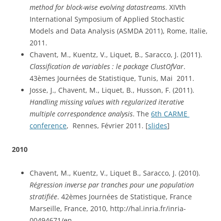
method for block-wise evolving datastreams
. XIVth 
International Symposium of Applied Stochastic 
Models and Data Analysis (ASMDA 2011), Rome, Italie, 
2011.
Chavent, M., Kuentz, V., Liquet, B., Saracco, J. (2011).
Classification de variables : le package ClustOfVar
.  
43èmes Journées de Statistique, Tunis, Mai  2011.
Josse, J., Chavent, M., Liquet, B., Husson, F. (2011). 
Handling missing values with regularized iterative 
multiple correspondence analysis
. The 
6th CARME 
conference
,  Rennes, Février 2011. [
slides
]
2010
Chavent, M., Kuentz, V., Liquet B., Saracco, J. (2010).
Régression inverse par tranches pour une population 
stratifiée
. 42èmes Journées de Statistique, France 
Marseille, France, 2010, http://hal.inria.fr/inria-
00494671/en.