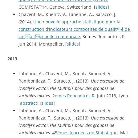
COMPSTAT’14, Geneva, Switzerland. [
slides
]
Chavent, M., Kuentz, V., Labenne, A., Saracco, J. 
(2014).
 Une nouvelle approche statistique pour la 
construction d’indicateurs composites de qualité de 
vie a l’échelle communale
, 3èmes Rencontres R, 
Jun 2014, Montpellier. [
slides
]
2013
Labenne, A., Chavent, M., Kuentz-Simonet, V., 
Rambonilaza, T., Saracco, J. (2013). 
Une extension de 
l’Analyse Factorielle Multiple pour des groupes de 
variables mixtes
. 
2èmes Rencontres R
. Juin 2013, Lyon. 
[
abstract
] [
slides
]
Labenne, A., Chavent, M., Kuentz-Simonet, V., 
Rambonilaza, T., Saracco, J. (2013). 
Une extension de 
l’Analyse Factorielle Multiple pour des groupes de 
variables mixtes
. 
45èmes Journées de Statistique
. Mai 