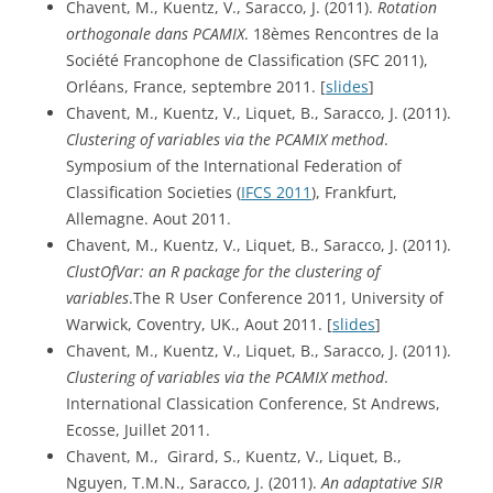
Chavent, M., Kuentz, V., Saracco, J. (2011). 
Rotation 
orthogonale dans PCAMIX
. 18èmes Rencontres de la 
Société Francophone de Classification (SFC 2011), 
Orléans, France, septembre 2011. [
slides
]
Chavent, M., Kuentz, V., Liquet, B., Saracco, J. (2011). 
Clustering of variables via the PCAMIX method
. 
Symposium of the International Federation of 
Classification Societies (
IFCS 2011
), Frankfurt, 
Allemagne. Aout 2011.
Chavent, M., Kuentz, V., Liquet, B., Saracco, J. (2011). 
ClustOfVar: an R package for the clustering of 
variables
.The R User Conference 2011, University of 
Warwick, Coventry, UK., Aout 2011. [
slides
]
Chavent, M., Kuentz, V., Liquet, B., Saracco, J. (2011). 
Clustering of variables via the PCAMIX method
. 
International Classication Conference, St Andrews, 
Ecosse, Juillet 2011.
Chavent, M.,  Girard, S., Kuentz, V., Liquet, B.,  
Nguyen, T.M.N., Saracco, J. (2011). 
An adaptative SIR 