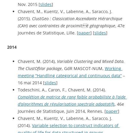
Nov. 2015 [
slides
]
Chavent, M., Kuentz, V., Labenne, A., Saracco, J. 
(2015). 
ClustGeo : Classication Ascendante Hiérarchique 
(CAH) avec contraintes de proximité géographique
, 47e 
Journées de Statistique, Lille. [
paper
] [
slides
]
2014
Chavent, M. (2014), 
Variable Clustering and Mixed Data. 
The ClustOfVar package
, GdR MASCOT-NUM, 
Working 
meeting “Handling categorical and continuous data”
 – 
16 mai 2014 [
slides
]
Todeschini, A., Caron, F., Chavent, M. (2014). 
Complétion de matrice de rang faible probabiliste à l’aide 
d’algorithmes de régularisation spectrale adaptatifs
, 46e 
Journées de Statistique, Juin 2014, Rennes. [
paper
]
Chavent, M., Kuentz, V., Labenne, A., Saracco, J. 
(2014). 
Variable selection to construct indicators of 
quality of life for data structured in groups
, 