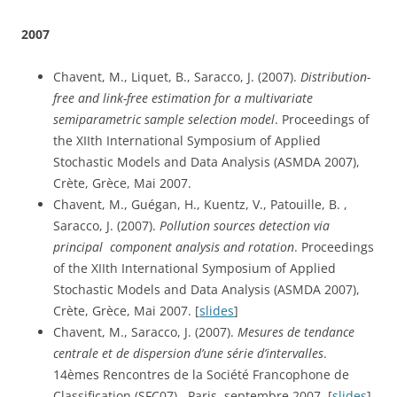
2007
Chavent, M., Liquet, B., Saracco, J. (2007). 
Distribution-
free and link-free estimation for a multivariate 
semiparametric sample selection model
. Proceedings of 
the XIIth International Symposium of Applied 
Stochastic Models and Data Analysis (ASMDA 2007), 
Crète, Grèce, Mai 2007.
Chavent, M., Guégan, H., Kuentz, V., Patouille, B. , 
Saracco, J. (2007). 
Pollution sources detection via 
principal  component analysis and rotation
. Proceedings 
of the XIIth International Symposium of Applied 
Stochastic Models and Data Analysis (ASMDA 2007), 
Crète, Grèce, Mai 2007. [
slides
]
Chavent, M., Saracco, J. (2007). 
Mesures de tendance 
centrale et de dispersion d’une série d’intervalles
. 
14èmes Rencontres de la Société Francophone de 
Classification (SFC07),  Paris, septembre 2007. [
slides
]