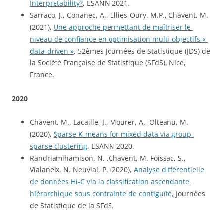
Interpretability?
, ESANN 2021.
Sarraco, J., Conanec, A., Ellies-Oury, M.P., Chavent, M. 
(2021), 
Une approche permettant de maîtriser le 
niveau de confiance en optimisation multi-objectifs « 
data-driven »
, 52èmes Journées de Statistique (JDS) de 
la Société Française de Statistique (SFdS), Nice, 
France.
2020
Chavent, M., Lacaille, J., Mourer, A., Olteanu, M. 
(2020), 
Sparse K-means for mixed data via group-
sparse clustering
, ESANN 2020.
Randriamihamison, N. ,Chavent, M. Foissac, S., 
Vialaneix, N. Neuvial, P. (2020), 
Analyse différentielle 
de données Hi-C via la classification ascendante 
hiérarchique sous contrainte de contiguïté,
 Journées 
de Statistique de la SFdS.