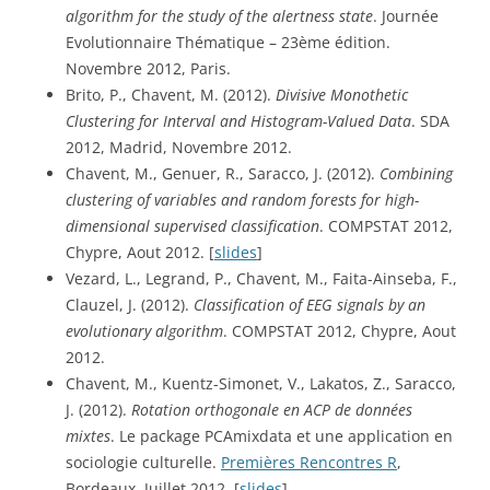
algorithm for the study of the alertness state
. Journée 
Evolutionnaire Thématique – 23ème édition. 
Novembre 2012, Paris.
Brito, P., Chavent, M. (2012). 
Divisive Monothetic 
Clustering for Interval and Histogram-Valued Data
. SDA 
2012, Madrid, Novembre 2012.
Chavent, M., Genuer, R., Saracco, J. (2012). 
Combining 
clustering of variables and random forests for high-
dimensional supervised classification
. COMPSTAT 2012, 
Chypre, Aout 2012. [
slides
]
Vezard, L., Legrand, P., Chavent, M., Faita-Ainseba, F., 
Clauzel, J. (2012). 
Classification of EEG signals by an 
evolutionary algorithm
. COMPSTAT 2012, Chypre, Aout 
2012.
Chavent, M., Kuentz-Simonet, V., Lakatos, Z., Saracco, 
J. (2012). 
Rotation orthogonale en ACP de données 
mixtes
. Le package PCAmixdata et une application en 
sociologie culturelle. 
Premières Rencontres R
, 
Bordeaux, Juillet 2012. [
slides
]