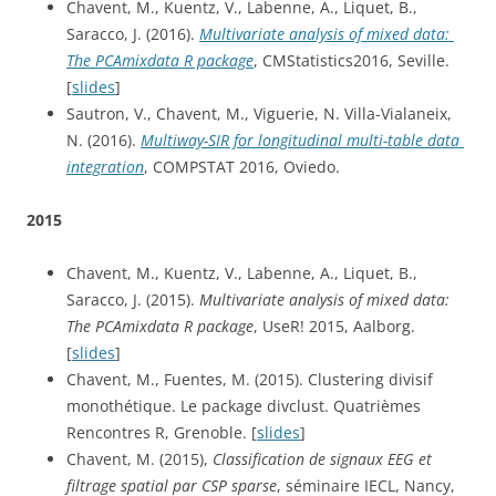
Chavent, M., Kuentz, V., Labenne, A., Liquet, B., 
Saracco, J. (2016). 
Multivariate analysis of mixed data: 
The PCAmixdata R package
, CMStatistics2016, Seville. 
[
slides
]
Sautron, V., Chavent, M., Viguerie, N. Villa-Vialaneix, 
N. (2016). 
Multiway-SIR for longitudinal multi-table data 
integration
, COMPSTAT 2016, Oviedo.
2015
Chavent, M., Kuentz, V., Labenne, A., Liquet, B., 
Saracco, J. (2015). 
Multivariate analysis of mixed data: 
The PCAmixdata R package
, UseR! 2015, Aalborg. 
[
slides
]
Chavent, M., Fuentes, M. (2015). Clustering divisif 
monothétique. Le package divclust. Quatrièmes 
Rencontres R, Grenoble. [
slides
]
Chavent, M. (2015), 
Classification de signaux EEG et 
filtrage spatial par CSP sparse
, séminaire IECL, Nancy, 