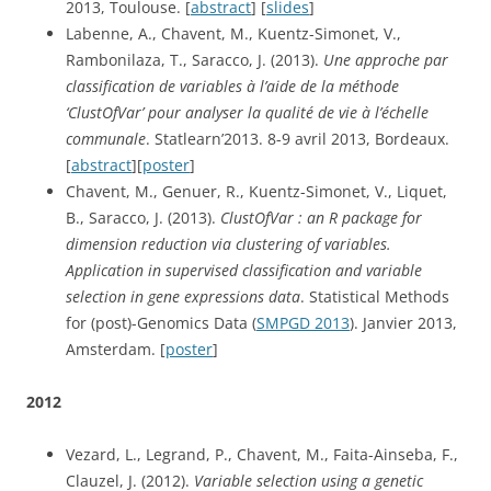
2013, Toulouse. [
abstract
] [
slides
]
Labenne, A., Chavent, M., Kuentz-Simonet, V., 
Rambonilaza, T., Saracco, J. (2013). 
Une approche par 
classification de variables à l’aide de la méthode 
‘ClustOfVar’ pour analyser la qualité de vie à l’échelle 
communale
. Statlearn’2013. 8-9 avril 2013, Bordeaux. 
[
abstract
][
poster
]
Chavent, M., Genuer, R., Kuentz-Simonet, V., Liquet, 
B., Saracco, J. (2013). 
ClustOfVar : an R package for 
dimension reduction via clustering of variables. 
Application in supervised classification and variable 
selection in gene expressions data
. Statistical Methods 
for (post)-Genomics Data (
SMPGD 2013
). Janvier 2013, 
Amsterdam. [
poster
]
2012
Vezard, L., Legrand, P., Chavent, M., Faita-Ainseba, F., 
Clauzel, J. (2012). 
Variable selection using a genetic 