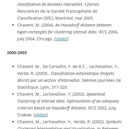
classification de données intervalles
. 12èmes 
Rencontres de la Société Francophone de 
Classification (SFC), Montréal, mai 2005.
Chavent, M. (2004). 
An Hausdorff distance between 
hyper-rectangles for clustering interval data
. IFCS 2004, 
July 2004, Chicago. [
slides
]
2000-2003
Chavent, M., De Carvalho, F. de A.T. , Lechevallier, Y., 
Verde, R. (2003) . 
Classification automatique d’objets 
décrits par un vecteur d’intervalles
. 34èmes Journées de 
Statistique, Lyon, 317-320.
Chavent, M., Lechevallier, Y. (2002). 
Dynamical 
Clustering of interval data. Optimization of an adequacy 
criterion based on Hausdorff distance.
 IFCS 2002, July, 
Crakow. [
slides
]
Chavent, M., Lechevallier, Y., Verde, R. (2002). 
Symbolic 
Clustering Interpretation and Visualisation
. In Between 